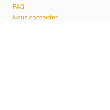
FAQ
Nous contacter
Espace des usagers
Espace des membres
Dispositif de Soutien aux
Tuteurs Familiaux
1 rue du Houx
35700 RENNES