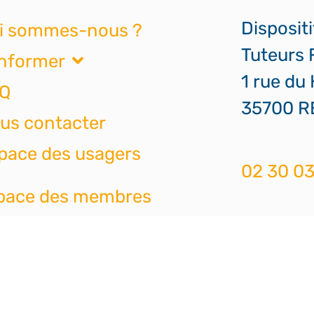
Disposit
i sommes-nous ?
Tuteurs 
informer
1 rue du
Q
35700 
us contacter
pace des usagers
02 30 03
pace des membres
tuteursf