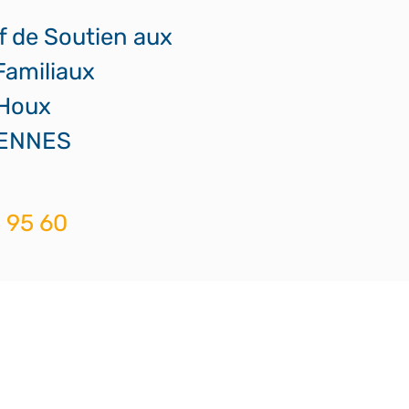
if de Soutien aux
Familiaux
 Houx
RENNES
 95 60
amiliaux35@stf35.fr