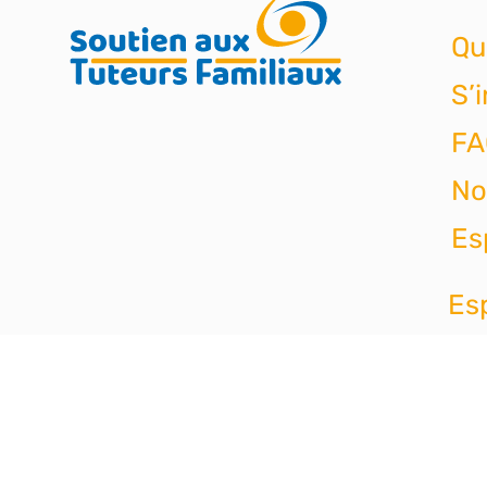
Qu
S’
FA
No
Es
Es