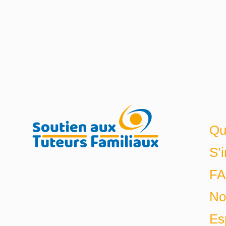
Qu
S’
F
No
Es