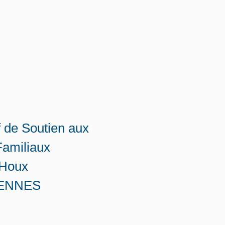
f de Soutien aux
Familiaux
 Houx
RENNES