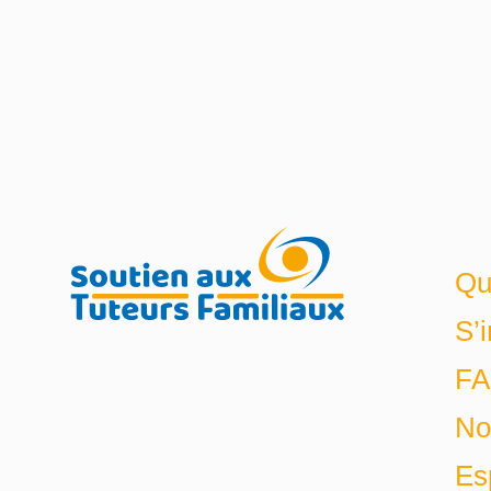
Qu
S’
F
No
Es