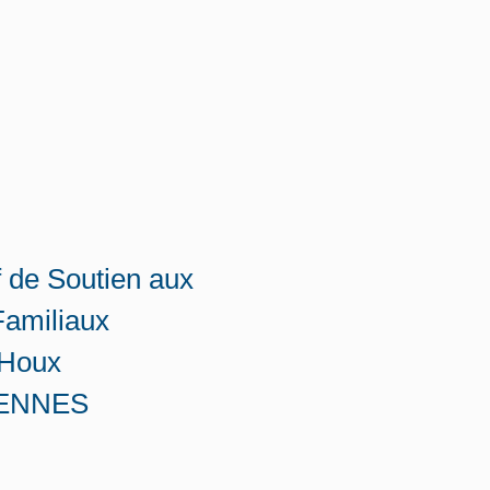
f de Soutien aux
Familiaux
 Houx
RENNES